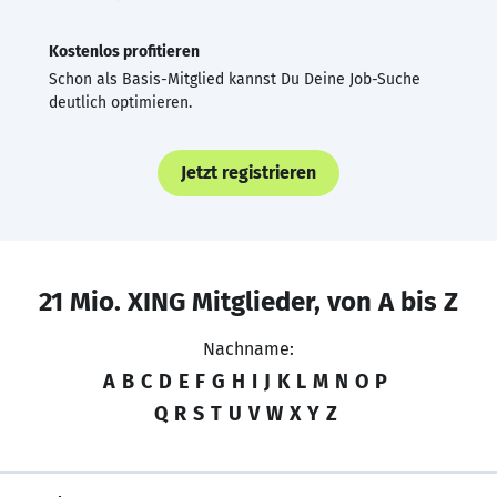
Kostenlos profitieren
Schon als Basis-Mitglied kannst Du Deine Job-Suche
deutlich optimieren.
Jetzt registrieren
21 Mio. XING Mitglieder, von A bis Z
Nachname:
A
B
C
D
E
F
G
H
I
J
K
L
M
N
O
P
Q
R
S
T
U
V
W
X
Y
Z