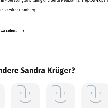
erin - Beratung zu Bildung und Beruf Neukölln & Treptow-Köpe
 Universität Hamburg
e zu sehen.
andere Sandra Krüger?