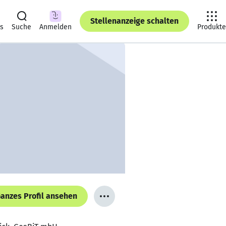
Stellenanzeige schalten
ts
Suche
Anmelden
Produkte
anzes Profil ansehen