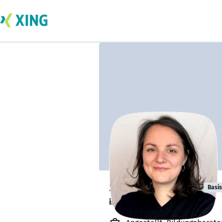
Sandra Krüger
Basis
ist bald verfügbar. 🕒