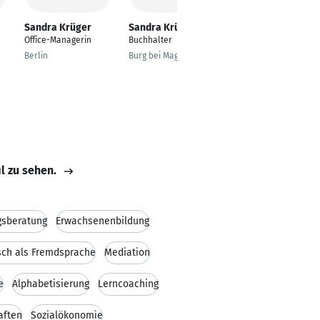
Sandra Krüger
Sandra Krüger
Sandra Krüger
Office-Managerin
Buchhalter
Eventmanagment
Berlin
Burg bei Magdeburg
Cottbus
il zu sehen.
gsberatung
Erwachsenenbildung
sch als Fremdsprache
Mediation
e
Alphabetisierung
Lerncoaching
aften
Sozialökonomie