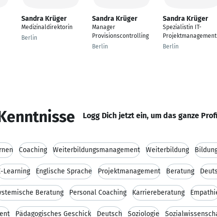
Sandra Krüger
Sandra Krüger
Sandra Krüger
Medizinaldirektorin
Manager
Spezialistin IT-
Provisionscontrolling
Projektmanagement
Berlin
Berlin
Berlin
Kenntnisse
Logg Dich jetzt ein, um das ganze Prof
rnen
Coaching
Weiterbildungsmanagement
Weiterbildung
Bildun
E-Learning
Englische Sprache
Projektmanagement
Beratung
Deut
ystemische Beratung
Personal Coaching
Karriereberatung
Empathi
ent
Pädagogisches Geschick
Deutsch
Soziologie
Sozialwissensch