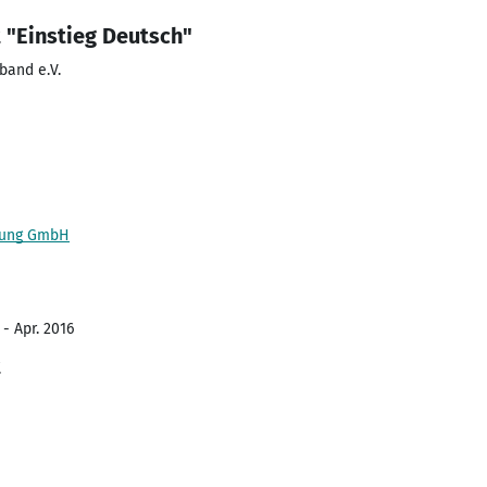
 "Einstieg Deutsch"
band e.V.
chung GmbH
- Apr. 2016
t