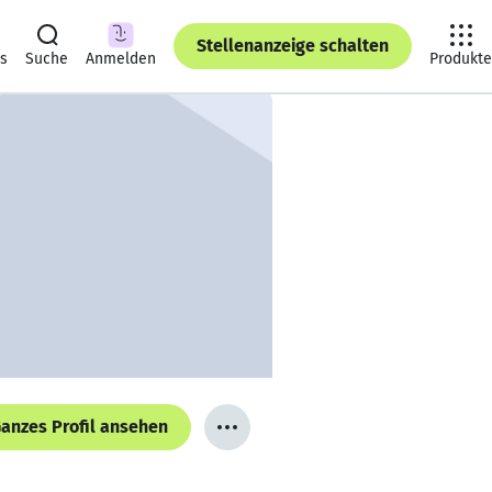
Stellenanzeige schalten
ts
Suche
Anmelden
Produkte
anzes Profil ansehen