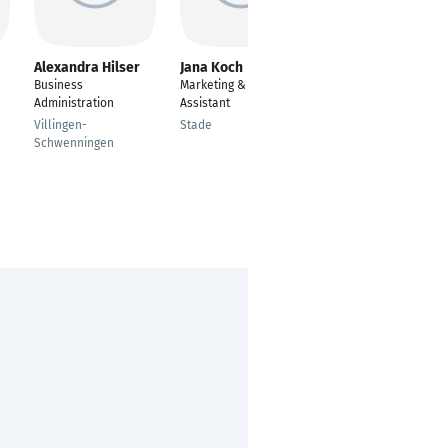
Alexandra Hilser
Jana Koch
Johannes Deinlein
Business
Marketing & Sales
Sales Engineer
Administration
Assistant
Bavaria
Villingen-
Stade
Ludwigshafen am
Schwenningen
Rhein