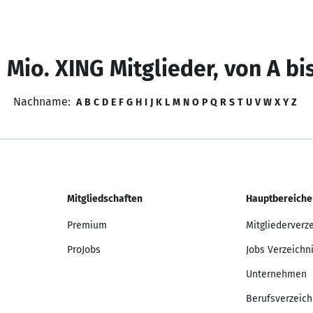
 Mio. XING Mitglieder, von A bi
Nachname:
A
B
C
D
E
F
G
H
I
J
K
L
M
N
O
P
Q
R
S
T
U
V
W
X
Y
Z
Mitgliedschaften
Hauptbereiche
Premium
Mitgliederverz
ProJobs
Jobs Verzeichn
Unternehmen
Berufsverzeich