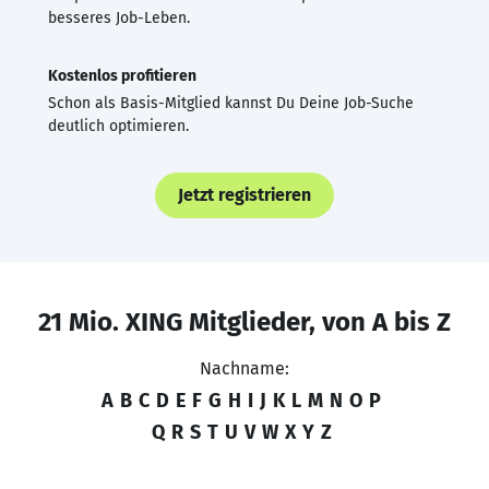
besseres Job-Leben.
Kostenlos profitieren
Schon als Basis-Mitglied kannst Du Deine Job-Suche
deutlich optimieren.
Jetzt registrieren
21 Mio. XING Mitglieder, von A bis Z
Nachname:
A
B
C
D
E
F
G
H
I
J
K
L
M
N
O
P
Q
R
S
T
U
V
W
X
Y
Z