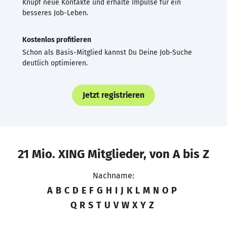
Knüpf neue Kontakte und erhalte Impulse für ein
besseres Job-Leben.
Kostenlos profitieren
Schon als Basis-Mitglied kannst Du Deine Job-Suche
deutlich optimieren.
Jetzt registrieren
21 Mio. XING Mitglieder, von A bis Z
Nachname:
A
B
C
D
E
F
G
H
I
J
K
L
M
N
O
P
Q
R
S
T
U
V
W
X
Y
Z