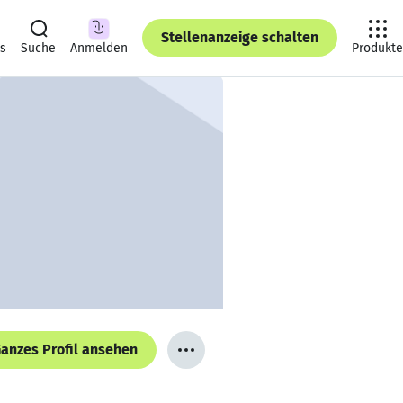
Stellenanzeige schalten
ts
Suche
Anmelden
Produkte
anzes Profil ansehen