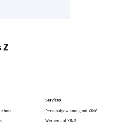
s Z
Services
eichnis
Personalgewinnung mit XING
is
Werben auf XING