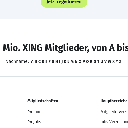
Jetzt registrieren
 Mio. XING Mitglieder, von A bi
Nachname:
A
B
C
D
E
F
G
H
I
J
K
L
M
N
O
P
Q
R
S
T
U
V
W
X
Y
Z
Mitgliedschaften
Hauptbereiche
Premium
Mitgliederverz
ProJobs
Jobs Verzeichn