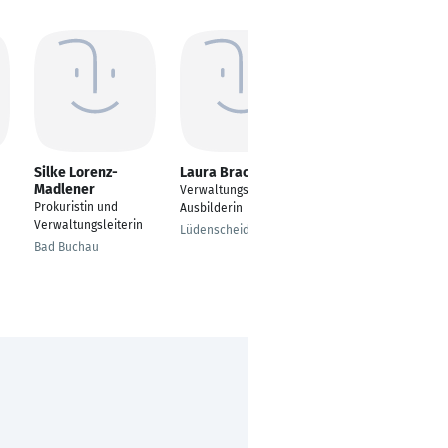
Silke Lorenz-
Laura Bracke
Melanie Merz
Madlener
Verwaltungsleiterin,
Controllerin
Prokuristin und
Ausbilderin
Tuttlingen
Verwaltungsleiterin
Lüdenscheid
Bad Buchau