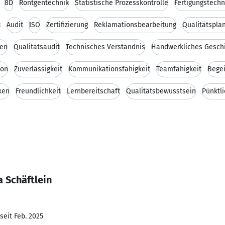
8D
Röntgentechnik
Statistische Prozesskontrolle
Fertigungstechn
t
Audit
ISO
Zertifizierung
Reklamationsbearbeitung
Qualitätspla
en
Qualitätsaudit
Technisches Verständnis
Handwerkliches Gesch
ion
Zuverlässigkeit
Kommunikationsfähigkeit
Teamfähigkeit
Begei
ken
Freundlichkeit
Lernbereitschaft
Qualitätsbewusstsein
Pünktli
 Schäftlein
seit Feb. 2025