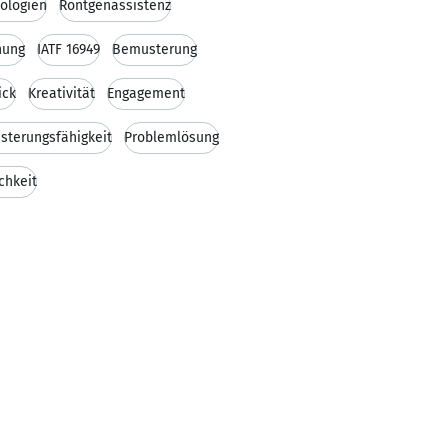
ologien
Röntgenassistenz
nung
IATF 16949
Bemusterung
ick
Kreativität
Engagement
sterungsfähigkeit
Problemlösung
chkeit