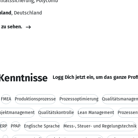
alitätssicherung, Polycomb
hland
, Deutschland
e zu sehen.
Kenntnisse
Logg Dich jetzt ein, um das ganze Prof
FMEA
Produktionsprozesse
Prozessoptimierung
Qualitätsmanage
ojektmanagement
Qualitätskontrolle
Lean Management
Prozessen
ERP
PPAP
Englische Sprache
Mess-, Steuer- und Regelungstechnik