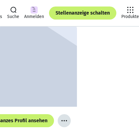
Stellenanzeige schalten
ts
Suche
Anmelden
Produkte
anzes Profil ansehen