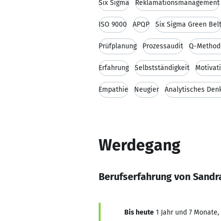
Six Sigma
Reklamationsmanagement
ISO 9000
APQP
Six Sigma Green Bel
Prüfplanung
Prozessaudit
Q-Method
Erfahrung
Selbstständigkeit
Motivat
Empathie
Neugier
Analytisches Den
Werdegang
Berufserfahrung von Sandra
Bis heute
1 Jahr und 7 Monate, 