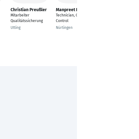
Christian Preußler
Manpreet Dhillon
Edward Nickel
Mitarbeiter
Technician, Quality
Mitarbeiter
Qualitätssicherung
Control
Qualitätsmanagement
Utting
Nürtingen
Frickenhausen