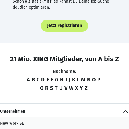
Schon als Basis-Mitglied kannst Du Deine Job-Suche
deutlich optimieren.
Jetzt registrieren
21 Mio. XING Mitglieder, von A bis Z
Nachname:
A
B
C
D
E
F
G
H
I
J
K
L
M
N
O
P
Q
R
S
T
U
V
W
X
Y
Z
Unternehmen
New Work SE