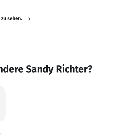
e zu sehen.
ndere Sandy Richter?
al