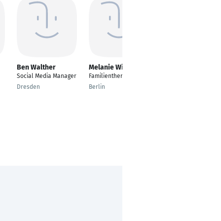
Ben Walther
Melanie Wittke
Marcel Alexander
Larsen
Social Media Manager
Familientherapeutin
Seniorberater
Dresden
Berlin
Finanzen/Investment
Hamburg