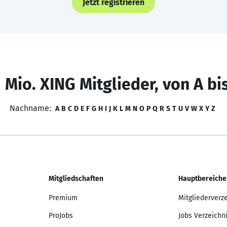
Jetzt registrieren
 Mio. XING Mitglieder, von A bi
Nachname:
A
B
C
D
E
F
G
H
I
J
K
L
M
N
O
P
Q
R
S
T
U
V
W
X
Y
Z
Mitgliedschaften
Hauptbereiche
Premium
Mitgliederverz
ProJobs
Jobs Verzeichn