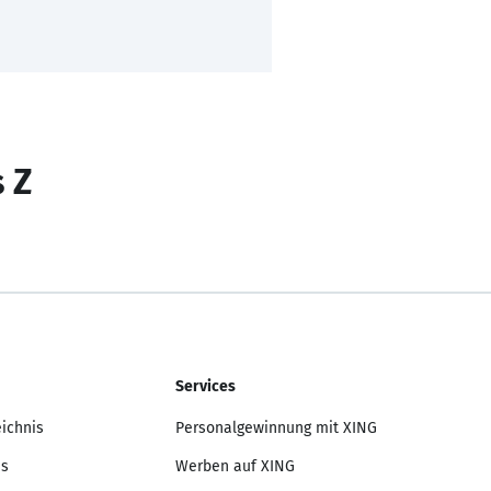
s Z
Services
eichnis
Personalgewinnung mit XING
is
Werben auf XING