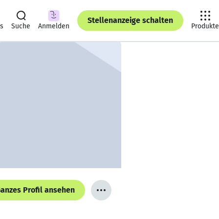
Stellenanzeige schalten
ts
Suche
Anmelden
Produkte
anzes Profil ansehen