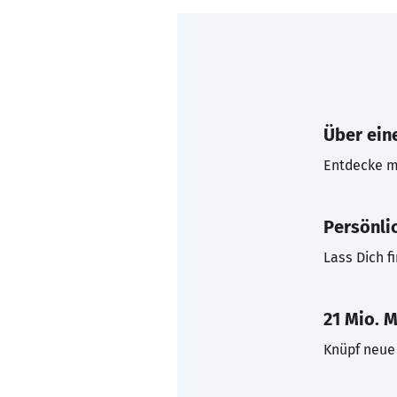
Über eine
Entdecke mi
Persönli
Lass Dich f
21 Mio. M
Knüpf neue 