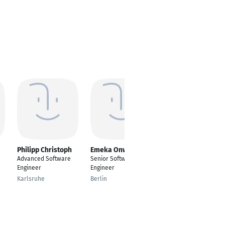
Philipp Christoph
Emeka Onwuzulike
Abdelraouf
Aboomar
Advanced Software
Senior Software
Advanced Software
Engineer
Engineer
Engineer
Karlsruhe
Berlin
Karlsruhe