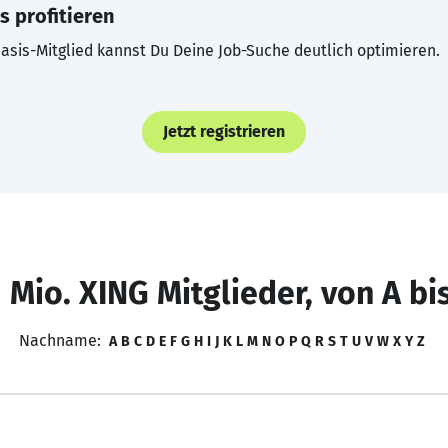
s profitieren
asis-Mitglied kannst Du Deine Job-Suche deutlich optimieren.
Jetzt registrieren
 Mio. XING Mitglieder, von A bi
Nachname:
A
B
C
D
E
F
G
H
I
J
K
L
M
N
O
P
Q
R
S
T
U
V
W
X
Y
Z