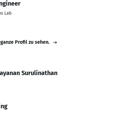
ngineer
ns Lab
 ganze Profil zu sehen.
ayanan Surulinathan
ing