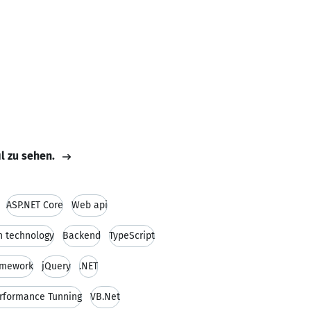
il zu sehen.
ASP.NET Core
Web api
n technology
Backend
TypeScript
amework
jQuery
.NET
rformance Tunning
VB.Net