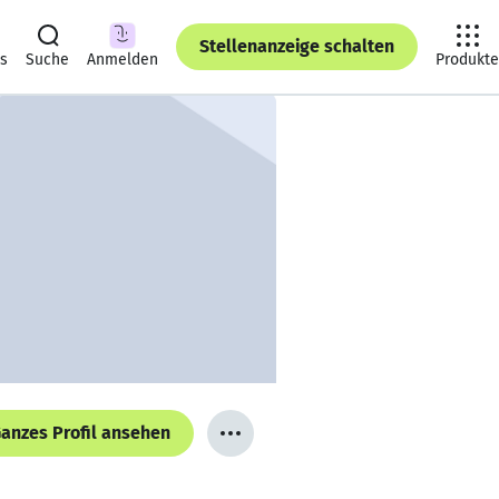
Stellenanzeige schalten
ts
Suche
Anmelden
Produkte
anzes Profil ansehen