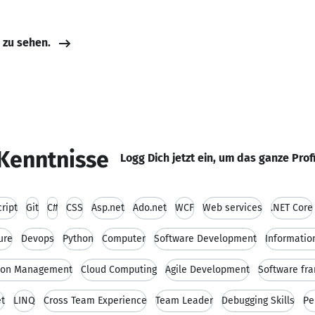
e zu sehen.
Kenntnisse
Logg Dich jetzt ein, um das ganze Prof
ript
Git
C#
CSS
Asp.net
Ado.net
WCF
Web services
.NET Core
ure
Devops
Python
Computer
Software Development
Informatio
tion Management
Cloud Computing
Agile Development
Software fr
t
LINQ
Cross Team Experience
Team Leader
Debugging Skills
Pe