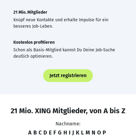
21 Mio. Mitglieder
Knüpf neue Kontakte und erhalte Impulse für ein
besseres Job-Leben.
Kostenlos profitieren
Schon als Basis-Mitglied kannst Du Deine Job-Suche
deutlich optimieren.
Jetzt registrieren
21 Mio. XING Mitglieder, von A bis Z
Nachname:
A
B
C
D
E
F
G
H
I
J
K
L
M
N
O
P