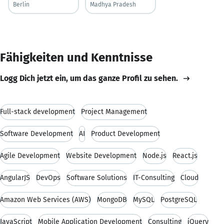
Berlin
Madhya Pradesh
Fähigkeiten und Kenntnisse
Logg Dich jetzt ein, um das ganze Profil zu sehen.
Full-stack development
Project Management
Software Development
AI
Product Development
Agile Development
Website Development
Node.js
React.js
AngularJS
DevOps
Software Solutions
IT-Consulting
Cloud
Amazon Web Services (AWS)
MongoDB
MySQL
PostgreSQL
JavaScript
Mobile Application Development
Consulting
jQuery