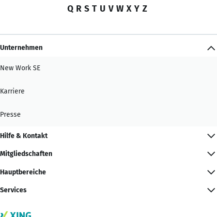
Q
R
S
T
U
V
W
X
Y
Z
Unternehmen
New Work SE
Karriere
Presse
Hilfe & Kontakt
Mitgliedschaften
Hauptbereiche
Services