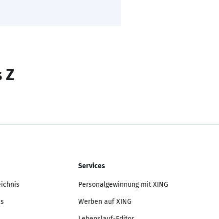
s Z
Services
eichnis
Personalgewinnung mit XING
is
Werben auf XING
Lebenslauf-Editor