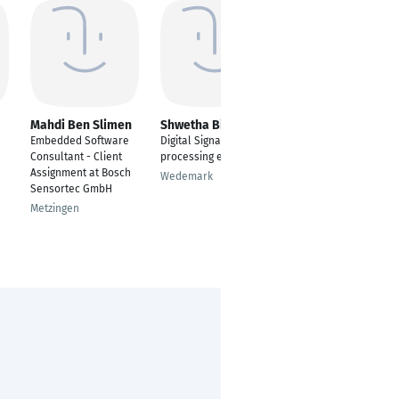
Mahdi Ben Slimen
Shwetha Bindu
Amit Phadke
Embedded Software
Digital Signal
Mechatronics
Consultant - Client
processing engineer
Aachen
Assignment at Bosch
Wedemark
Sensortec GmbH
Metzingen