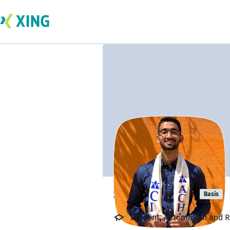
Saquib Khan
Basis
Student, Automation and 