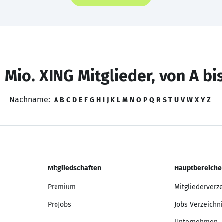
 Mio. XING Mitglieder, von A bi
Nachname:
A
B
C
D
E
F
G
H
I
J
K
L
M
N
O
P
Q
R
S
T
U
V
W
X
Y
Z
Mitgliedschaften
Hauptbereiche
Premium
Mitgliederverz
ProJobs
Jobs Verzeichn
Unternehmen