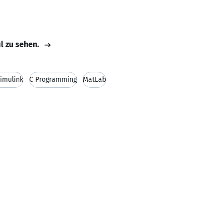
il zu sehen.
imulink
C Programming
MatLab