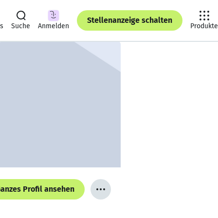
Stellenanzeige schalten
ts
Suche
Anmelden
Produkte
anzes Profil ansehen