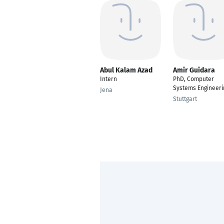
Abul Kalam Azad
Amir Guidara
Intern
PhD, Computer
Systems Engineeri
Jena
Stuttgart