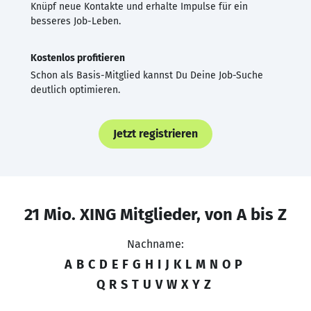
Knüpf neue Kontakte und erhalte Impulse für ein
besseres Job-Leben.
Kostenlos profitieren
Schon als Basis-Mitglied kannst Du Deine Job-Suche
deutlich optimieren.
Jetzt registrieren
21 Mio. XING Mitglieder, von A bis Z
Nachname:
A
B
C
D
E
F
G
H
I
J
K
L
M
N
O
P
Q
R
S
T
U
V
W
X
Y
Z