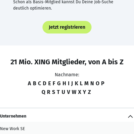
Schon als Basis-Mitglied kannst Du Deine Job-Suche
deutlich optimieren.
Jetzt registrieren
21 Mio. XING Mitglieder, von A bis Z
Nachname:
A
B
C
D
E
F
G
H
I
J
K
L
M
N
O
P
Q
R
S
T
U
V
W
X
Y
Z
Unternehmen
New Work SE