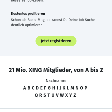
besseres Job-Leben.
Kostenlos profitieren
Schon als Basis-Mitglied kannst Du Deine Job-Suche
deutlich optimieren.
Jetzt registrieren
21 Mio. XING Mitglieder, von A bis Z
Nachname:
A
B
C
D
E
F
G
H
I
J
K
L
M
N
O
P
Q
R
S
T
U
V
W
X
Y
Z