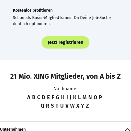
Kostenlos profitieren
Schon als Basis-Mitglied kannst Du Deine Job-Suche
deutlich optimieren.
Jetzt registrieren
21 Mio. XING Mitglieder, von A bis Z
Nachname:
A
B
C
D
E
F
G
H
I
J
K
L
M
N
O
P
Q
R
S
T
U
V
W
X
Y
Z
Unternehmen