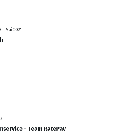
8 - Mai 2021
ch
8
18
nservice - Team RatePay