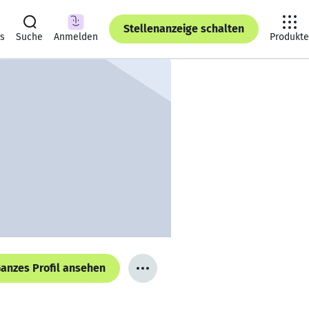
Stellenanzeige schalten
ts
Suche
Anmelden
Produkte
anzes Profil ansehen