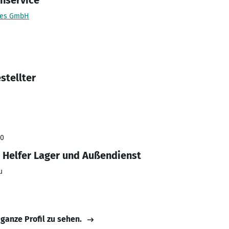
nservice
ces GmbH
stellter
10
/ Helfer Lager und Außendienst
u
 ganze Profil zu sehen.