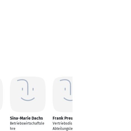
Sina-Marie Dachs
Frank Preuß
Franziska Bollet
Betriebswirtschaftsle
Vertriebsdisponent -
Junior
hre
Abteilungsleiter
Personalreferentin