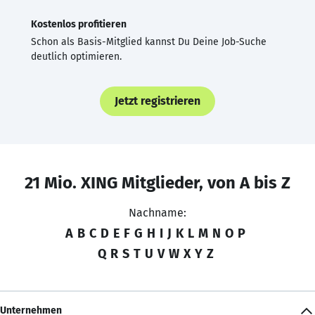
Kostenlos profitieren
Schon als Basis-Mitglied kannst Du Deine Job-Suche
deutlich optimieren.
Jetzt registrieren
21 Mio. XING Mitglieder, von A bis Z
Nachname:
A
B
C
D
E
F
G
H
I
J
K
L
M
N
O
P
Q
R
S
T
U
V
W
X
Y
Z
Unternehmen