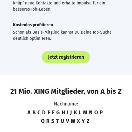
Knüpf neue Kontakte und erhalte Impulse für ein
besseres Job-Leben.
Kostenlos profitieren
Schon als Basis-Mitglied kannst Du Deine Job-Suche
deutlich optimieren.
Jetzt registrieren
21 Mio. XING Mitglieder, von A bis Z
Nachname:
A
B
C
D
E
F
G
H
I
J
K
L
M
N
O
P
Q
R
S
T
U
V
W
X
Y
Z