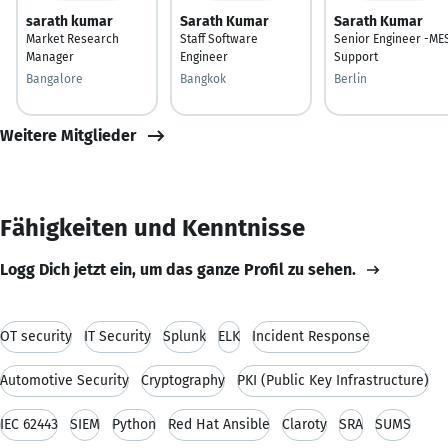
sarath kumar
Sarath Kumar
Sarath Kumar
Market Research
Staff Software
Senior Engineer -ME
Manager
Engineer
Support
Bangalore
Bangkok
Berlin
Weitere Mitglieder
Fähigkeiten und Kenntnisse
Logg Dich jetzt ein, um das ganze Profil zu sehen.
OT security
IT Security
Splunk
ELK
Incident Response
Automotive Security
Cryptography
PKI (Public Key Infrastructure)
IEC 62443
SIEM
Python
Red Hat Ansible
Claroty
SRA
SUMS