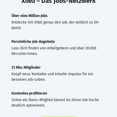
XING – Das Jobs-Netzwerk
Über eine Million Jobs
Entdecke mit XING genau den Job, der wirklich zu Dir
passt.
Persönliche Job-Angebote
Lass Dich finden von Arbeitgebern und über 20.000
Recruiter·innen.
21 Mio. Mitglieder
Knüpf neue Kontakte und erhalte Impulse für ein
besseres Job-Leben.
Kostenlos profitieren
Schon als Basis-Mitglied kannst Du Deine Job-Suche
deutlich optimieren.