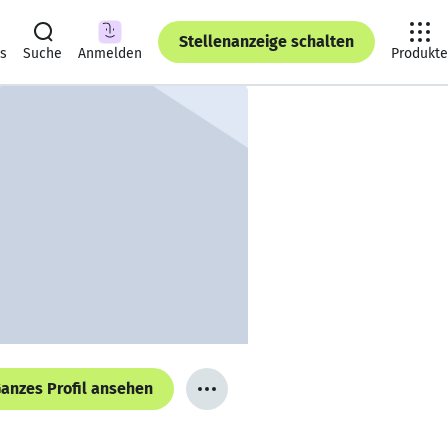
Stellenanzeige schalten
ts
Suche
Anmelden
Produkte
anzes Profil ansehen