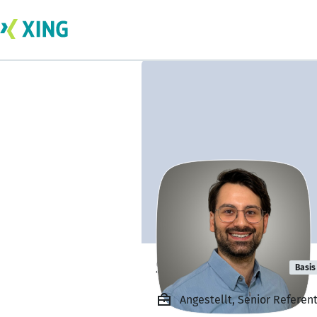
Sascha Dahms
Basis
Angestellt, Senior Referen