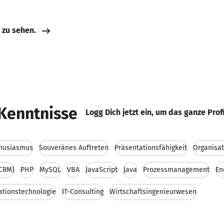
e zu sehen.
Kenntnisse
Logg Dich jetzt ein, um das ganze Prof
husiasmus
Souveränes Auftreten
Präsentationsfähigkeit
Organisat
CRM)
PHP
MySQL
VBA
JavaScript
Java
Prozessmanagement
En
ationstechnologie
IT-Consulting
Wirtschaftsingenieurwesen