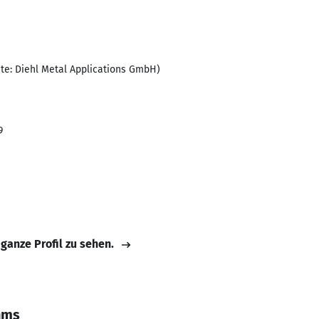
e: Diehl Metal Applications GmbH)
9
 ganze Profil zu sehen.
hms