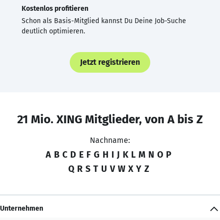
Kostenlos profitieren
Schon als Basis-Mitglied kannst Du Deine Job-Suche
deutlich optimieren.
Jetzt registrieren
21 Mio. XING Mitglieder, von A bis Z
Nachname:
A
B
C
D
E
F
G
H
I
J
K
L
M
N
O
P
Q
R
S
T
U
V
W
X
Y
Z
Unternehmen