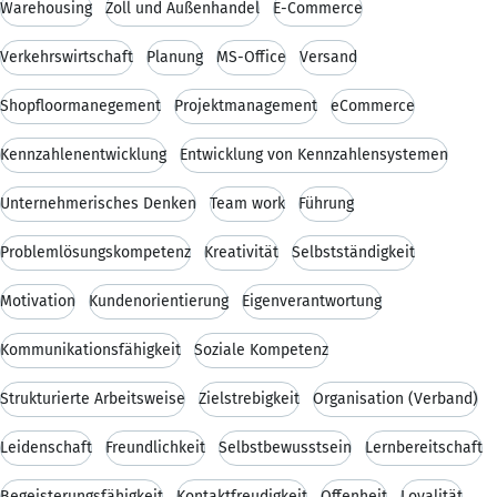
Warehousing
Zoll und Außenhandel
E-Commerce
Verkehrswirtschaft
Planung
MS-Office
Versand
Shopfloormanegement
Projektmanagement
eCommerce
Kennzahlenentwicklung
Entwicklung von Kennzahlensystemen
Unternehmerisches Denken
Team work
Führung
Problemlösungskompetenz
Kreativität
Selbstständigkeit
Motivation
Kundenorientierung
Eigenverantwortung
Kommunikationsfähigkeit
Soziale Kompetenz
Strukturierte Arbeitsweise
Zielstrebigkeit
Organisation (Verband)
Leidenschaft
Freundlichkeit
Selbstbewusstsein
Lernbereitschaft
Begeisterungsfähigkeit
Kontaktfreudigkeit
Offenheit
Loyalität