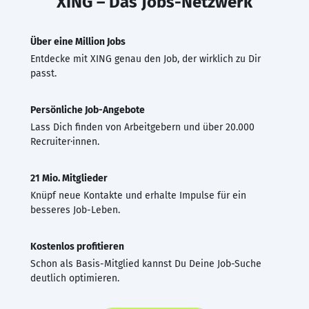
XING – Das Jobs-Netzwerk
Über eine Million Jobs
Entdecke mit XING genau den Job, der wirklich zu Dir
passt.
Persönliche Job-Angebote
Lass Dich finden von Arbeitgebern und über 20.000
Recruiter·innen.
21 Mio. Mitglieder
Knüpf neue Kontakte und erhalte Impulse für ein
besseres Job-Leben.
Kostenlos profitieren
Schon als Basis-Mitglied kannst Du Deine Job-Suche
deutlich optimieren.