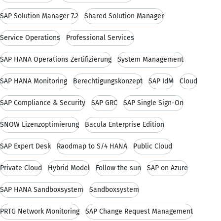
SAP Solution Manager 7.2
Shared Solution Manager
Service Operations
Professional Services
SAP HANA Operations Zertifizierung
System Management
SAP HANA Monitoring
Berechtigungskonzept
SAP IdM
Cloud
SAP Compliance & Security
SAP GRC
SAP Single Sign-On
SNOW Lizenzoptimierung
Bacula Enterprise Edition
SAP Expert Desk
Raodmap to S/4 HANA
Public Cloud
Private Cloud
Hybrid Model
Follow the sun
SAP on Azure
SAP HANA Sandboxsystem
Sandboxsystem
PRTG Network Monitoring
SAP Change Request Management