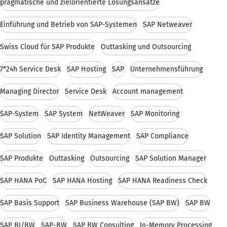
pragmatische und zielorientierte Lösungsansätze
Einführung und Betrieb von SAP-Systemen
SAP Netweaver
Swiss Cloud für SAP Produkte
Outtasking und Outsourcing
7*24h Service Desk
SAP Hosting
SAP
Unternehmensführung
Managing Director
Service Desk
Account management
SAP-System
SAP System
NetWeaver
SAP Monitoring
SAP Solution
SAP Identity Management
SAP Compliance
SAP Produkte
Outtasking
Outsourcing
SAP Solution Manager
SAP HANA PoC
SAP HANA Hosting
SAP HANA Readiness Check
SAP Basis Support
SAP Business Warehouse (SAP BW)
SAP BW
SAP BI/BW
SAP-BW
SAP BW Consulting
In-Memory Processing