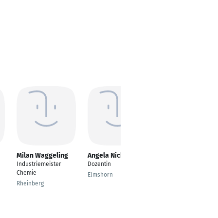
Milan Waggeling
Angela Nickel
Thorsten Greiner
Industriemeister
Dozentin
Industriemeister
Chemie
Fachrichtung Chemie
Elmshorn
Rheinberg
Rheinberg