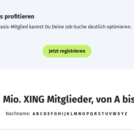
s profitieren
asis-Mitglied kannst Du Deine Job-Suche deutlich optimieren.
Jetzt registrieren
 Mio. XING Mitglieder, von A bi
Nachname:
A
B
C
D
E
F
G
H
I
J
K
L
M
N
O
P
Q
R
S
T
U
V
W
X
Y
Z