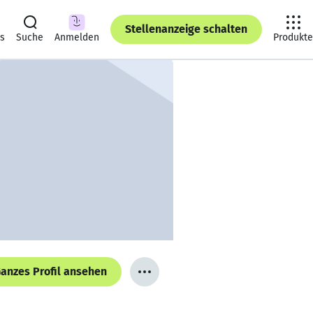
Stellenanzeige schalten
ts
Suche
Anmelden
Produkte
anzes Profil ansehen