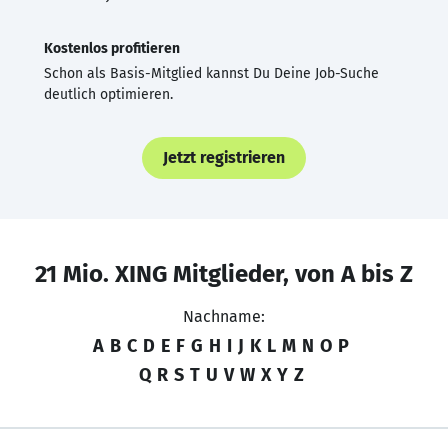
Kostenlos profitieren
Schon als Basis-Mitglied kannst Du Deine Job-Suche
deutlich optimieren.
Jetzt registrieren
21 Mio. XING Mitglieder, von A bis Z
Nachname:
A
B
C
D
E
F
G
H
I
J
K
L
M
N
O
P
Q
R
S
T
U
V
W
X
Y
Z