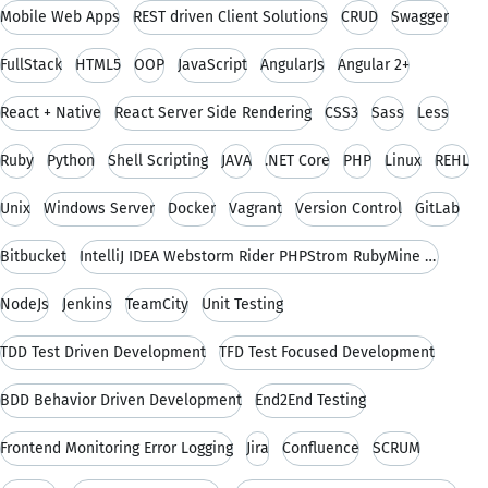
Mobile Web Apps
REST driven Client Solutions
CRUD
Swagger
FullStack
HTML5
OOP
JavaScript
AngularJs
Angular 2+
React + Native
React Server Side Rendering
CSS3
Sass
Less
Ruby
Python
Shell Scripting
JAVA
.NET Core
PHP
Linux
REHL
Unix
Windows Server
Docker
Vagrant
Version Control
GitLab
Bitbucket
IntelliJ IDEA Webstorm Rider PHPStrom RubyMine CLi
NodeJs
Jenkins
TeamCity
Unit Testing
TDD Test Driven Development
TFD Test Focused Development
BDD Behavior Driven Development
End2End Testing
Frontend Monitoring Error Logging
Jira
Confluence
SCRUM