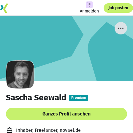
Job posten
Anmelden
Sascha Seewald
Premium
Ganzes Profil ansehen
Inhaber, Freelancer, novael.de