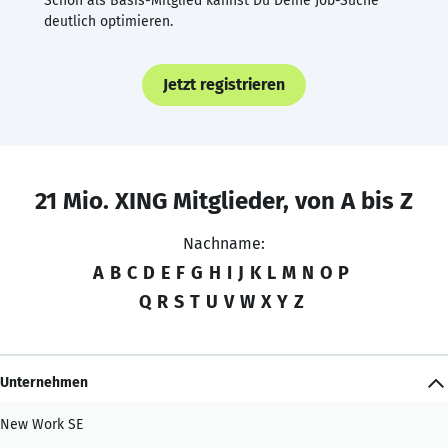
Schon als Basis-Mitglied kannst Du Deine Job-Suche
deutlich optimieren.
Jetzt registrieren
21 Mio. XING Mitglieder, von A bis Z
Nachname:
A
B
C
D
E
F
G
H
I
J
K
L
M
N
O
P
Q
R
S
T
U
V
W
X
Y
Z
Unternehmen
New Work SE