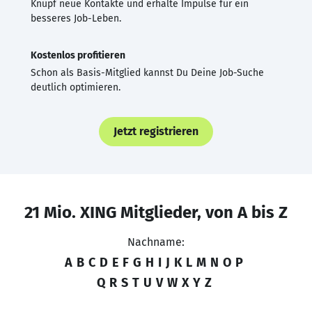
Knüpf neue Kontakte und erhalte Impulse für ein
besseres Job-Leben.
Kostenlos profitieren
Schon als Basis-Mitglied kannst Du Deine Job-Suche
deutlich optimieren.
Jetzt registrieren
21 Mio. XING Mitglieder, von A bis Z
Nachname:
A
B
C
D
E
F
G
H
I
J
K
L
M
N
O
P
Q
R
S
T
U
V
W
X
Y
Z