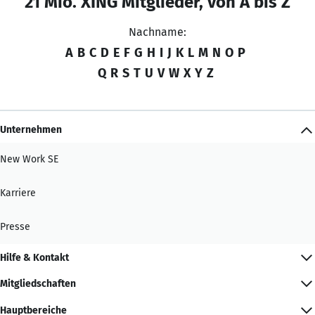
21 Mio. XING Mitglieder, von A bis Z
Nachname:
A
B
C
D
E
F
G
H
I
J
K
L
M
N
O
P
Q
R
S
T
U
V
W
X
Y
Z
Unternehmen
New Work SE
Karriere
Presse
Hilfe & Kontakt
Mitgliedschaften
Hauptbereiche