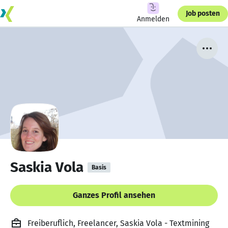
Job posten
Anmelden
Saskia Vola
Basis
Ganzes Profil ansehen
Freiberuflich, Freelancer, Saskia Vola - Textmining