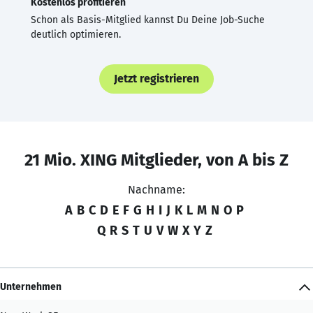
Kostenlos profitieren
Schon als Basis-Mitglied kannst Du Deine Job-Suche
deutlich optimieren.
Jetzt registrieren
21 Mio. XING Mitglieder, von A bis Z
Nachname:
A
B
C
D
E
F
G
H
I
J
K
L
M
N
O
P
Q
R
S
T
U
V
W
X
Y
Z
Unternehmen