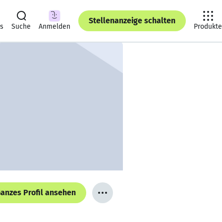
Stellenanzeige schalten
ts
Suche
Anmelden
Produkte
anzes Profil ansehen