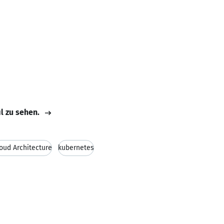
il zu sehen.
oud Architecture
kubernetes