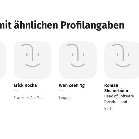
mit ähnlichen Profilangaben
Erick Rocha
Wan Zeen Ng
Roman
Shcherbinin
---
---
Head of Software
Frankfurt Am Main
Leipzig
Development
Berlin