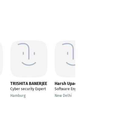
TRISHITA BANERJEE
Harsh Upadhayay
javad ghaedali
Cyber security Expert
Software Engineer 2
Data Scientist and
Business Analyst
Hamburg
New Delhi
Tehran