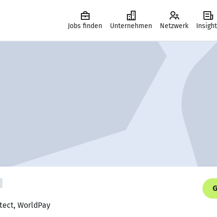
Jobs finden
Unternehmen
Netzwerk
Insigh
G
itect, WorldPay