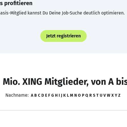
s profitieren
asis-Mitglied kannst Du Deine Job-Suche deutlich optimieren.
Jetzt registrieren
 Mio. XING Mitglieder, von A bi
Nachname:
A
B
C
D
E
F
G
H
I
J
K
L
M
N
O
P
Q
R
S
T
U
V
W
X
Y
Z