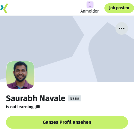
Job posten
Anmelden
Saurabh Navale
Basis
is out learning. 🎓
Ganzes Profil ansehen