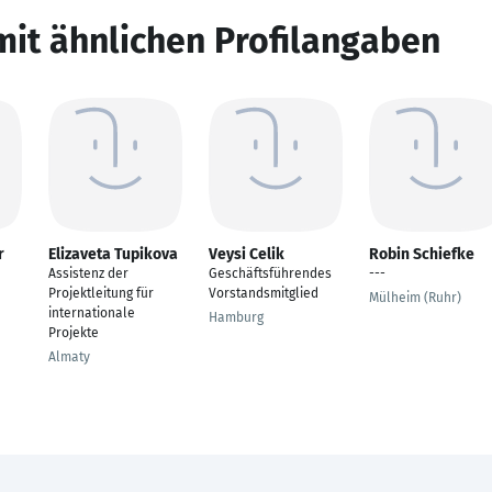
mit ähnlichen Profilangaben
r
Elizaveta Tupikova
Veysi Celik
Robin Schiefke
Assistenz der
Geschäftsführendes
---
Projektleitung für
Vorstandsmitglied
Mülheim (Ruhr)
internationale
Hamburg
Projekte
Almaty