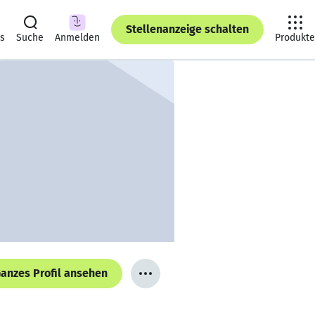
Stellenanzeige schalten
ts
Suche
Anmelden
Produkte
anzes Profil ansehen