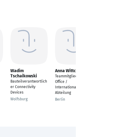
Wadim
Anna Wittchen
Peter Liedloff
Tschaikowski
Teammitglied Front
Fabrikbetriebsassiste
Bauteilverantwortlich
Office /
nt/ Projektleiter
er Connectivity
Internationale
Zielitz
Devices
Abteilung
Wolfsburg
Berlin