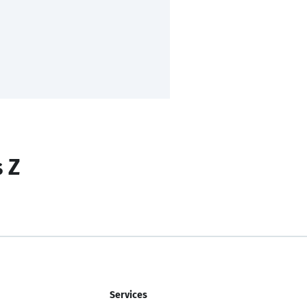
s Z
Services