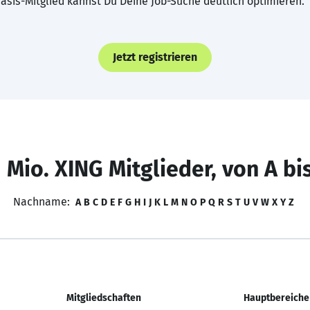
asis-Mitglied kannst Du Deine Job-Suche deutlich optimieren.
Jetzt registrieren
 Mio. XING Mitglieder, von A bi
Nachname:
A
B
C
D
E
F
G
H
I
J
K
L
M
N
O
P
Q
R
S
T
U
V
W
X
Y
Z
Mitgliedschaften
Hauptbereiche