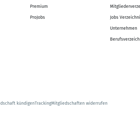
Premium
Mitgliederverz
ProJobs
Jobs Verzeichn
Unternehmen
Berufsverzeich
edschaft kündigen
Tracking
Mitgliedschaften widerrufen