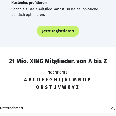
Kostenlos profitieren
Schon als Basis-Mitglied kannst Du Deine Job-Suche
deutlich optimieren.
Jetzt registrieren
21 Mio. XING Mitglieder, von A bis Z
Nachname:
A
B
C
D
E
F
G
H
I
J
K
L
M
N
O
P
Q
R
S
T
U
V
W
X
Y
Z
Unternehmen