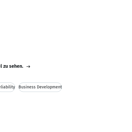
il zu sehen.
liability
Business Development