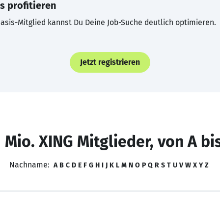
s profitieren
asis-Mitglied kannst Du Deine Job-Suche deutlich optimieren.
Jetzt registrieren
 Mio. XING Mitglieder, von A bi
Nachname:
A
B
C
D
E
F
G
H
I
J
K
L
M
N
O
P
Q
R
S
T
U
V
W
X
Y
Z