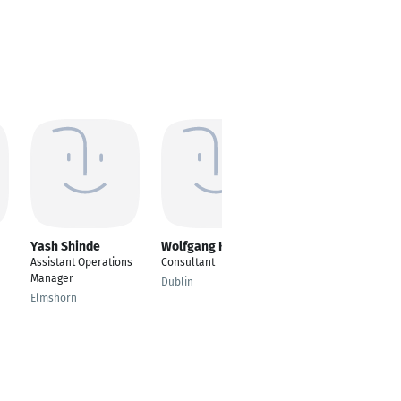
Yash Shinde
Wolfgang Kőltze
Vigneshwaran
Gurusamy
Assistant Operations
Consultant
Senior Embedded
Manager
Dublin
Engineer, Consultant
Elmshorn
Stuttgart