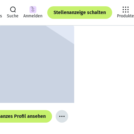
Stellenanzeige schalten
ts
Suche
Anmelden
Produkte
anzes Profil ansehen