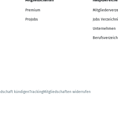
Mitgliedschaften
Hauptbereiche
Premium
Mitgliederverz
ProJobs
Jobs Verzeichn
Unternehmen
Berufsverzeich
edschaft kündigen
Tracking
Mitgliedschaften widerrufen