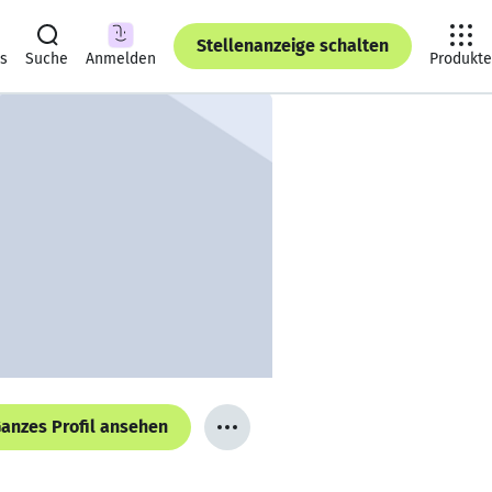
Stellenanzeige schalten
ts
Suche
Anmelden
Produkte
anzes Profil ansehen