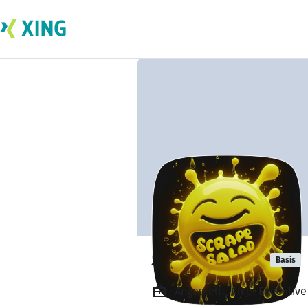
Scrape Salad
Basis
Angestellt, Chief Executiv