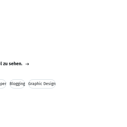
il zu sehen.
oper
Blogging
Graphic Design