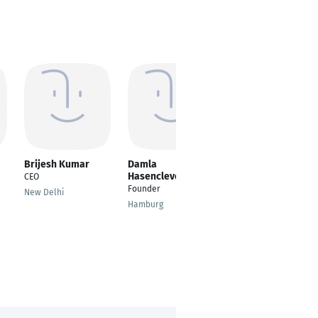
Brijesh Kumar
Damla
Dominikus
Hasenclever
Biermann
CEO
Founder
Call Center Agent
New Delhi
Hamburg
Gelsenkirchen