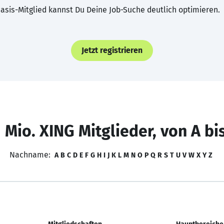
asis-Mitglied kannst Du Deine Job-Suche deutlich optimieren.
Jetzt registrieren
 Mio. XING Mitglieder, von A bi
Nachname:
A
B
C
D
E
F
G
H
I
J
K
L
M
N
O
P
Q
R
S
T
U
V
W
X
Y
Z