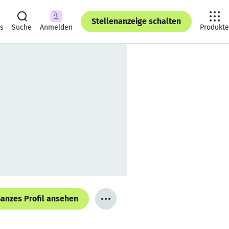
Stellenanzeige schalten
ts
Suche
Anmelden
Produkte
anzes Profil ansehen