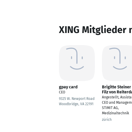
XING Mitglieder 
gpay card
Brigitte Steiner
Filz von Reiter
CEO
Angestellt, Assista
9325 W. Newport Road
CEO and Managem
Woodbridge, VA 22191
STIMIT AG,
Medizinaltechnik
zürich