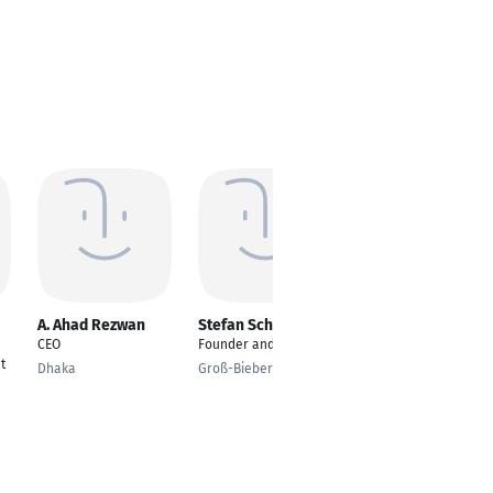
A. Ahad Rezwan
Stefan Schaffner
Joseph Koomson
CEO
Founder and CEO
Ceo/Director
t
Dhaka
Groß-Bieberau
Tema