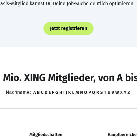
asis-Mitglied kannst Du Deine Job-Suche deutlich optimieren.
Jetzt registrieren
 Mio. XING Mitglieder, von A bi
Nachname:
A
B
C
D
E
F
G
H
I
J
K
L
M
N
O
P
Q
R
S
T
U
V
W
X
Y
Z
Mitgliedschaften
Hauptbereiche