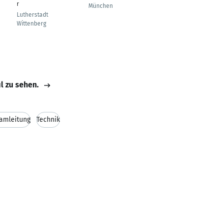
r
Gesellschafter
München
Lutherstadt
München
Wittenberg
il zu sehen.
amleitung
Technik