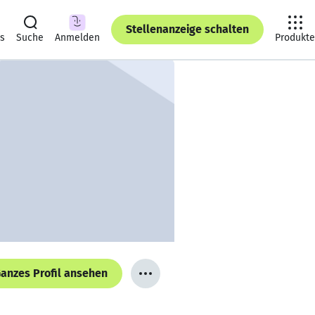
Stellenanzeige schalten
ts
Suche
Anmelden
Produkte
anzes Profil ansehen