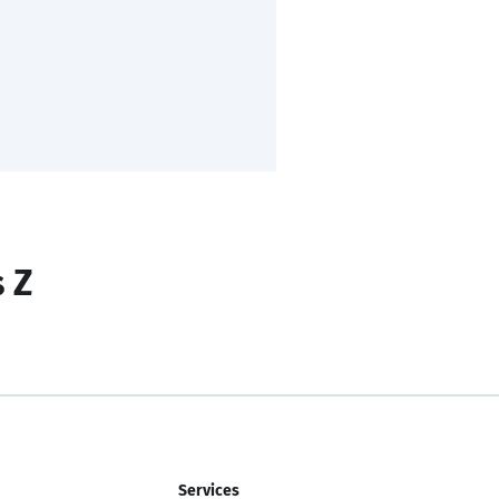
s Z
Services