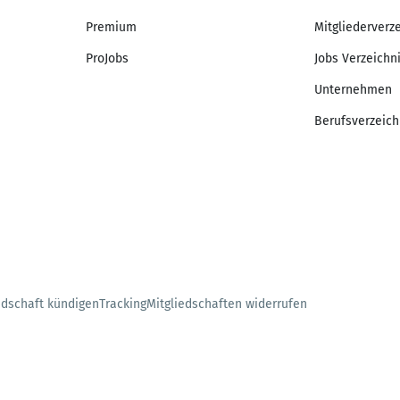
Premium
Mitgliederverz
ProJobs
Jobs Verzeichn
Unternehmen
Berufsverzeich
edschaft kündigen
Tracking
Mitgliedschaften widerrufen