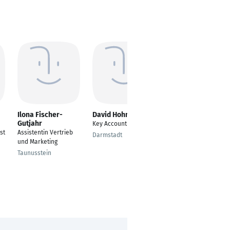
Ilona Fischer-
David Hohmann
Aleksandra Kragic
Gutjahr
Key Account Manager
Front Office Agent
st
Assistentin Vertrieb
Darmstadt
Rüsselsheim am Main
und Marketing
Taunusstein