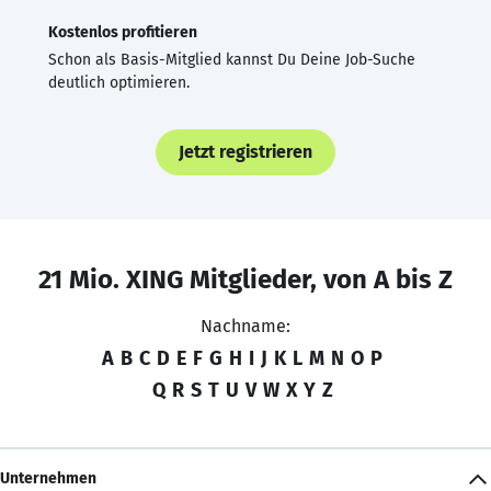
Kostenlos profitieren
Schon als Basis-Mitglied kannst Du Deine Job-Suche
deutlich optimieren.
Jetzt registrieren
21 Mio. XING Mitglieder, von A bis Z
Nachname:
A
B
C
D
E
F
G
H
I
J
K
L
M
N
O
P
Q
R
S
T
U
V
W
X
Y
Z
Unternehmen