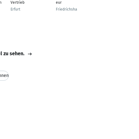
n
Vertrieb
eur
und Elektrotechnik
Erfurt
Friedrichshafen
Gau-Algesheim
il zu sehen.
hnen