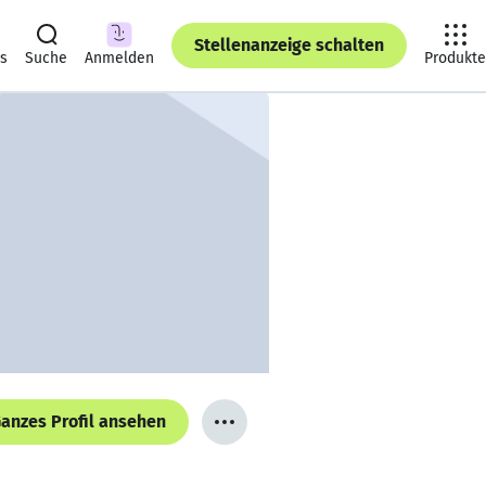
Stellenanzeige schalten
ts
Suche
Anmelden
Produkte
anzes Profil ansehen