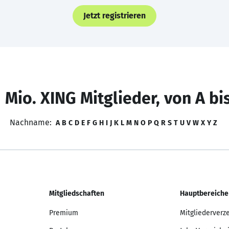
Jetzt registrieren
 Mio. XING Mitglieder, von A bi
Nachname:
A
B
C
D
E
F
G
H
I
J
K
L
M
N
O
P
Q
R
S
T
U
V
W
X
Y
Z
Mitgliedschaften
Hauptbereiche
Premium
Mitgliederverz