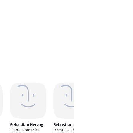
Sebastian Herzog
Sebastian Herzog
Sebastian Herzog
Teamassistenz im
Inbetriebnahmeingeni
Meister Informations-