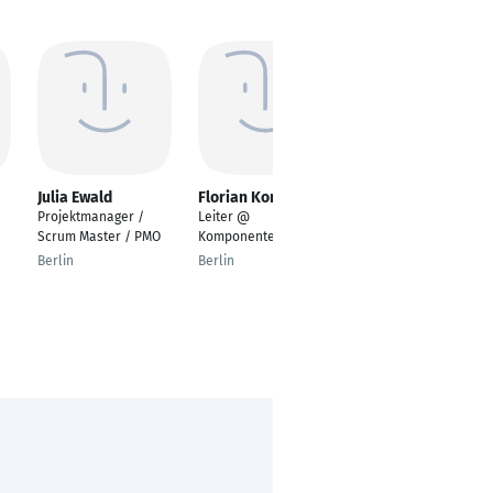
Julia Ewald
Florian Komm
Thomas Schuster
Projektmanager /
Leiter @
Konstrukteur -
Scrum Master / PMO
Komponentenportal
Projektmanager
Berlin
Berlin
Isny