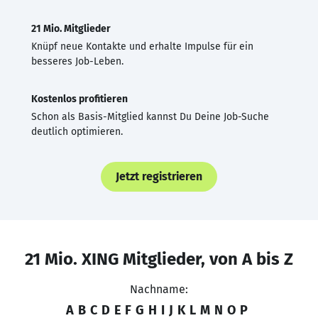
21 Mio. Mitglieder
Knüpf neue Kontakte und erhalte Impulse für ein
besseres Job-Leben.
Kostenlos profitieren
Schon als Basis-Mitglied kannst Du Deine Job-Suche
deutlich optimieren.
Jetzt registrieren
21 Mio. XING Mitglieder, von A bis Z
Nachname:
A
B
C
D
E
F
G
H
I
J
K
L
M
N
O
P