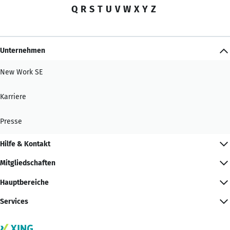
Q
R
S
T
U
V
W
X
Y
Z
Unternehmen
New Work SE
Karriere
Presse
Hilfe & Kontakt
Mitgliedschaften
Hauptbereiche
Services