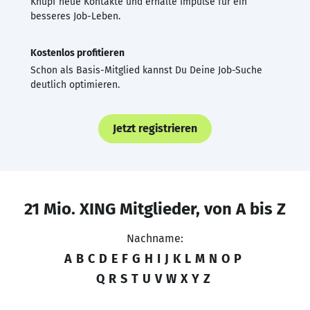
Knüpf neue Kontakte und erhalte Impulse für ein
besseres Job-Leben.
Kostenlos profitieren
Schon als Basis-Mitglied kannst Du Deine Job-Suche
deutlich optimieren.
Jetzt registrieren
21 Mio. XING Mitglieder, von A bis Z
Nachname:
A
B
C
D
E
F
G
H
I
J
K
L
M
N
O
P
Q
R
S
T
U
V
W
X
Y
Z