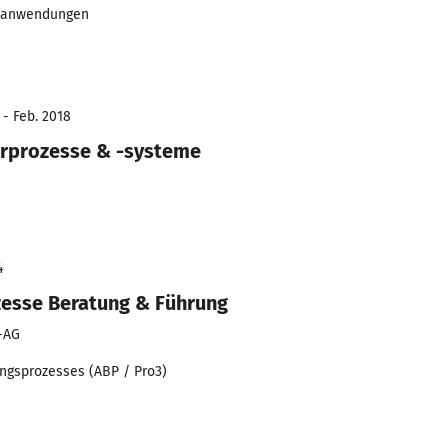
bsanwendungen
 - Feb. 2018
urprozesse & -systeme
4
zesse Beratung & Führung
s-AG
ungsprozesses (ABP / Pro3)