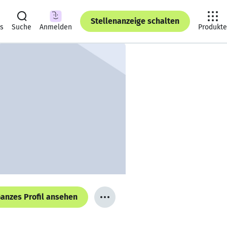
Stellenanzeige schalten
ts
Suche
Anmelden
Produkte
anzes Profil ansehen