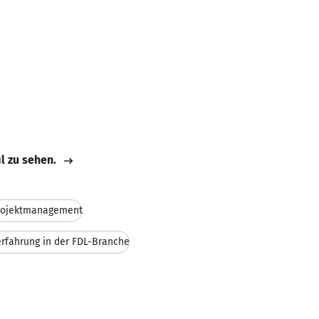
il zu sehen.
rojektmanagement
erfahrung in der FDL-Branche