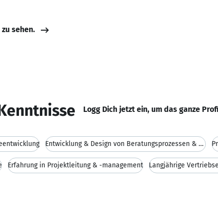
e zu sehen.
Kenntnisse
Logg Dich jetzt ein, um das ganze Prof
reentwicklung
Entwicklung & Design von Beratungsprozessen & -sys
P
e
Erfahrung in Projektleitung & -management
Langjährige Vertriebs