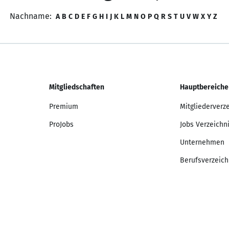
Nachname:
A
B
C
D
E
F
G
H
I
J
K
L
M
N
O
P
Q
R
S
T
U
V
W
X
Y
Z
Mitgliedschaften
Hauptbereiche
Premium
Mitgliederverz
ProJobs
Jobs Verzeichn
Unternehmen
Berufsverzeich