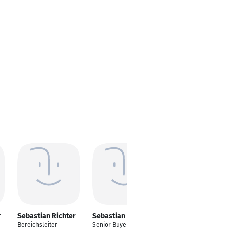
r
Sebastian Richter
Sebastian Richter
Sebastian Richter
Bereichsleiter
Senior Buyer Lifestyle
Angestellter