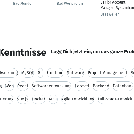
Senior Account
Bad Münder
Bad Wörishofen
Manager Systemhau
Baesweiler
Kenntnisse
Logg Dich jetzt ein, um das ganze Prof
twicklung
MySQL
Git
Frontend
Software
Project Management
S
g
Web
React
Softwareentwicklung
Laravel
Backend
Datenbank
rierung
Vue.js
Docker
REST
Agile Entwicklung
Full-Stack-Entwick