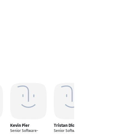
Kevin Pier
Tristan Dlouhy
Jonathan Krings
Senior Software-
Senior Software
Informatiker &