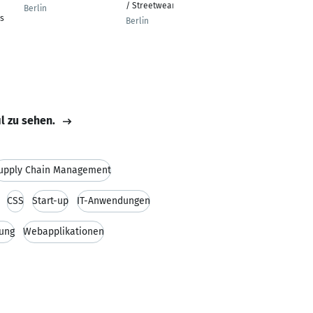
/ Streetwear
Berlin
Berlin
s
Berlin
il zu sehen.
upply Chain Management
CSS
Start-up
IT-Anwendungen
lung
Webapplikationen