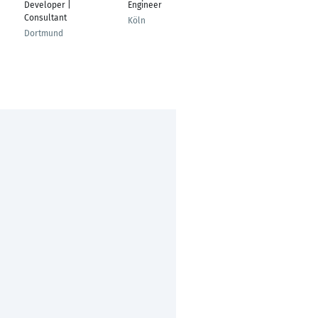
Developer |
Engineer
Softwareentwickler /
Consultant
E-Commerce &
Köln
Marketing
Dortmund
Nienburg/Weser