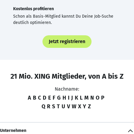
Kostenlos profitieren
Schon als Basis-Mitglied kannst Du Deine Job-Suche
deutlich optimieren.
Jetzt registrieren
21 Mio. XING Mitglieder, von A bis Z
Nachname:
A
B
C
D
E
F
G
H
I
J
K
L
M
N
O
P
Q
R
S
T
U
V
W
X
Y
Z
Unternehmen