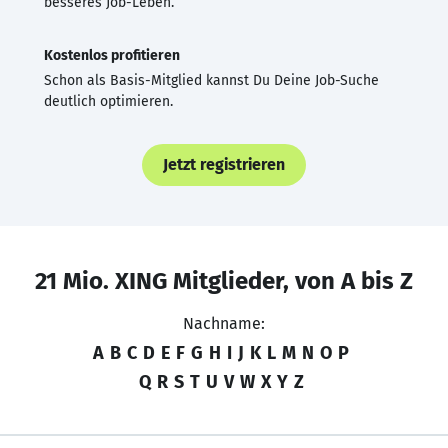
besseres Job-Leben.
Kostenlos profitieren
Schon als Basis-Mitglied kannst Du Deine Job-Suche
deutlich optimieren.
Jetzt registrieren
21 Mio. XING Mitglieder, von A bis Z
Nachname:
A
B
C
D
E
F
G
H
I
J
K
L
M
N
O
P
Q
R
S
T
U
V
W
X
Y
Z