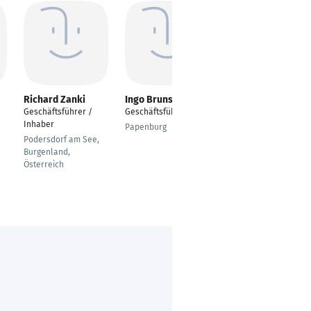
Richard Zanki
Ingo Bruns
Sascha Menzel
Geschäftsführer /
Geschäftsführer
Inhaber und
Inhaber
Geschäftsführer
Papenburg
Finanzen
Podersdorf am See,
Burgenland,
Berlin
Österreich