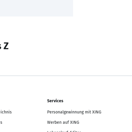
s Z
Services
eichnis
Personalgewinnung mit XING
is
Werben auf XING