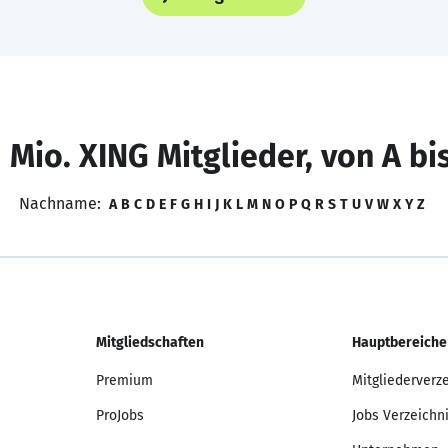
 Mio. XING Mitglieder, von A bi
Nachname:
A
B
C
D
E
F
G
H
I
J
K
L
M
N
O
P
Q
R
S
T
U
V
W
X
Y
Z
Mitgliedschaften
Hauptbereiche
Premium
Mitgliederverz
ProJobs
Jobs Verzeichn