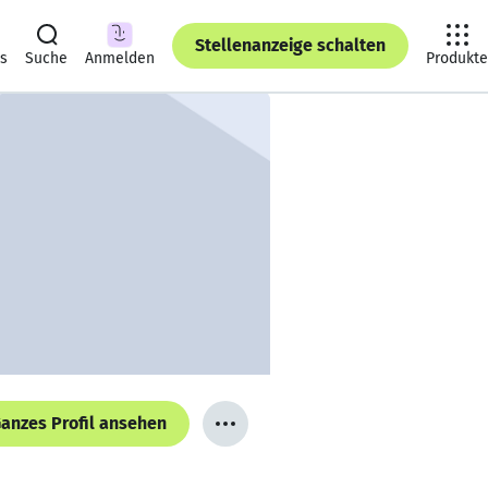
Stellenanzeige schalten
ts
Suche
Anmelden
Produkte
anzes Profil ansehen