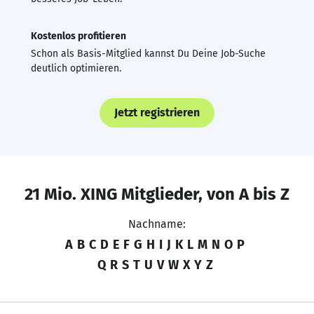
Kostenlos profitieren
Schon als Basis-Mitglied kannst Du Deine Job-Suche
deutlich optimieren.
Jetzt registrieren
21 Mio. XING Mitglieder, von A bis Z
Nachname:
A
B
C
D
E
F
G
H
I
J
K
L
M
N
O
P
Q
R
S
T
U
V
W
X
Y
Z